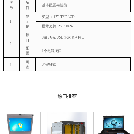
序
项
基本配置与性能
号
目
显
类型
：
1
7
” TFT-LCD
1
示
显示支持
1280×1024
屏
接
8路VGA/USB显示输入接口
口
2
配
1个电源接口
置
键
4
84键键盘
盘
热门推荐