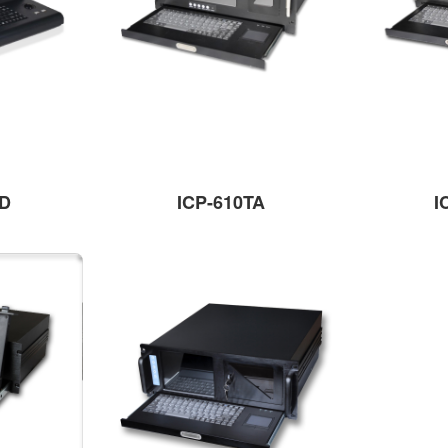
HD
ICP-610TA
I