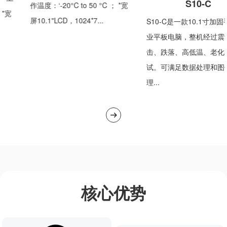
S10-C
作温度：‘-20°C to 50 °C ； *宽
 *宽
屏10.1"LCD，1024*7...
S10-C是一款10.1寸加
业平板电脑，整机经过震
击、跌落、高低温、老化
试。可满足数据处理和图
理...
核心优势