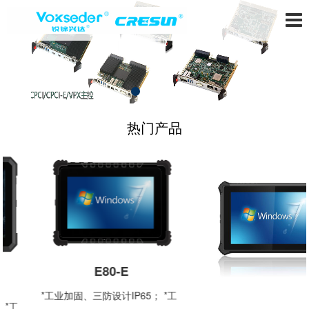
热门产品
E80-E
*工业加固、三防设计IP65； *工
 *工