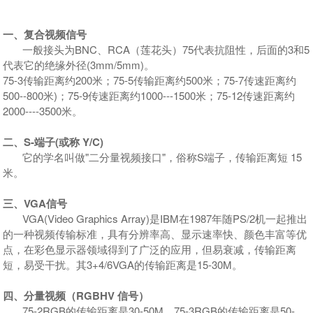
一、复合视频信号
一般接头为BNC、RCA（莲花头）75代表抗阻性，后面的3和5
代表它的绝缘外径(3mm/5mm)。
75-3传输距离约200米；75-5传输距离约500米；75-7传速距离约
500--800米)；75-9传速距离约1000---1500米；75-12传速距离约
2000----3500米。
二、S-端子(或称 Y/C)
它的学名叫做"二分量视频接口"，俗称S端子，传输距离短 15
米。
三、VGA信号
VGA(Video Graphics Array)是IBM在1987年随PS/2机一起推出
的一种视频传输标准，具有分辨率高、显示速率快、颜色丰富等优
点，在彩色显示器领域得到了广泛的应用，但易衰减，传输距离
短，易受干扰。其3+4/6VGA的传输距离是15-30M。
四、分量视频（RGBHV 信号）
75-2RGB的传输距离是30-50M，75-3RGB的传输距离是50-