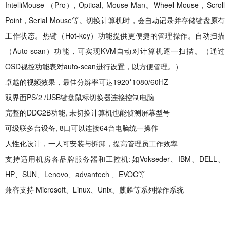
IntelliMouse （Pro）, Optical, Mouse Man。
Wheel Mouse，Scroll
Point，Serial Mouse等。
切换计算机时，会自动记录并存储键盘原有
工作状态。热键（Hot-key）功能提供更便捷的管理操作。自动扫描
（Auto-scan）功能，可实现KVM自动对计算机逐一扫描。（通过
OSD视控功能表对auto-scan进行设置，以方便管理。）
卓越的视频效果，最佳分辨率可达
1
920*1080/
60
HZ
双界面
PS/2 /USB
键盘鼠标切换器连接控制电
脑
完整的
DDC2B功能,
未切换计算机也能侦测屏幕型号
可级联多台设备
,
8
口可以连接
64
台电脑统一操作
人性化设计，一人可安装与拆卸，提高管理员工作效率
支持适用机房各品牌
服务器
和工控机
:
如Vokseder、
IBM
、
DELL
、
HP
、
SUN
、
Lenovo
、
advantech
、
EVOC
等
兼容支持
Microsoft
、
Linux
、
Unix、麒麟
等系列操作系统