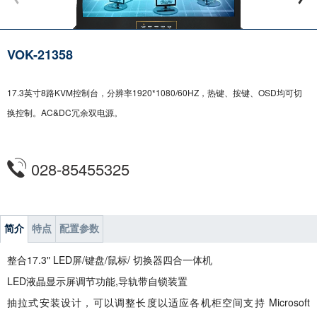
VOK-21358
17.3英寸8路KVM控制台，分辨率1920*1080/60HZ，热键、按键、OSD均可切
换控制。AC&DC冗余双电源。
028-85455325
简介
特点
配置参数
整合17
.3
" L
E
D
屏
/
键盘
/
鼠标
/
切换器
四合一体机
LED
液晶显示屏调节功能
,
导轨带自锁装置
抽拉式安装设计，可以调整长度以适应各机柜空间
支持 Microsoft